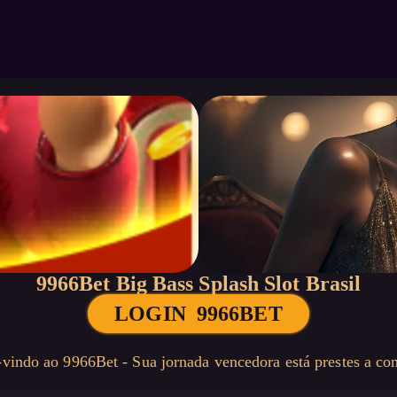
9966Bet Big Bass Splash Slot Brasil
LOGIN 9966BET
vindo ao 9966Bet - Sua jornada vencedora está prestes a co