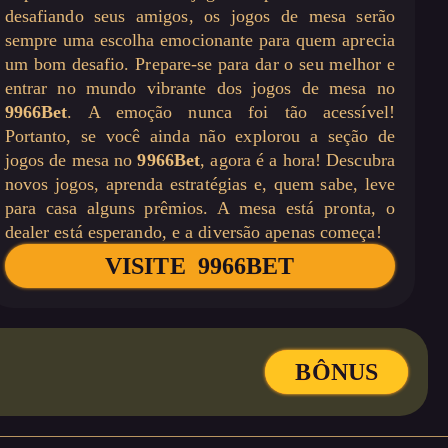
desafiando seus amigos, os jogos de mesa serão
sempre uma escolha emocionante para quem aprecia
um bom desafio. Prepare-se para dar o seu melhor e
entrar no mundo vibrante dos jogos de mesa no
9966Bet
. A emoção nunca foi tão acessível!
Portanto, se você ainda não explorou a seção de
jogos de mesa no
9966Bet
, agora é a hora! Descubra
novos jogos, aprenda estratégias e, quem sabe, leve
para casa alguns prêmios. A mesa está pronta, o
dealer está esperando, e a diversão apenas começa!
VISITE 9966BET
BÔNUS