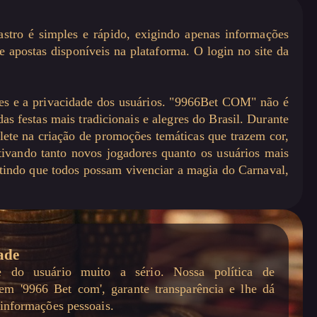
stro é simples e rápido, exigindo apenas informações
e apostas disponíveis na plataforma. O login no site da
ses e a privacidade dos usuários. "9966Bet COM" não é
 festas mais tradicionais e alegres do Brasil. Durante
eflete na criação de promoções temáticas que trazem cor,
ntivando tanto novos jogadores quanto os usuários mais
antindo que todos possam vivenciar a magia do Carnaval,
ade
e do usuário muito a sério. Nossa política de
 em '9966 Bet com', garante transparência e lhe dá
 informações pessoais.