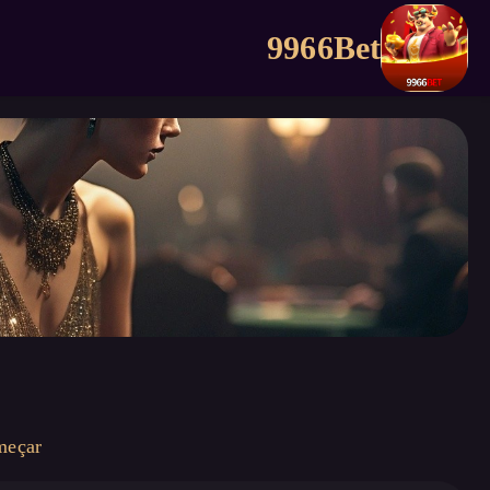
9966Bet
meçar