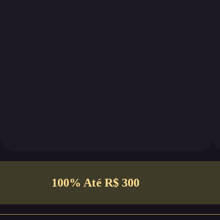
100% Até R$ 300